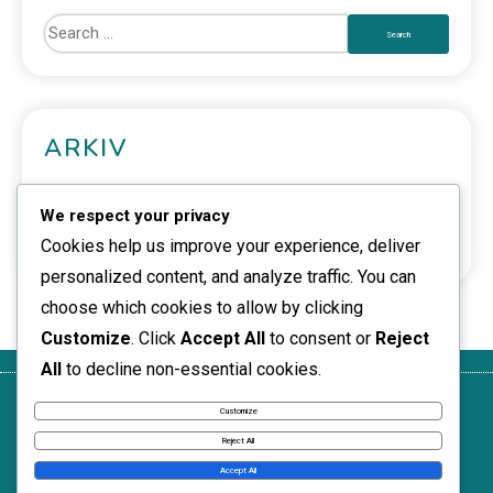
ARKIV
March 2026
We respect your privacy
February 2026
Cookies help us improve your experience, deliver
personalized content, and analyze traffic. You can
choose which cookies to allow by clicking
Customize
. Click
Accept All
to consent or
Reject
All
to decline non-essential cookies.
Cookies och spårning
Kontakt
Villkor
Dataskyddspolicy
Vilka vi är
Customize
News Express © 2026. All Rights Reserved.
Reject All
Accept All